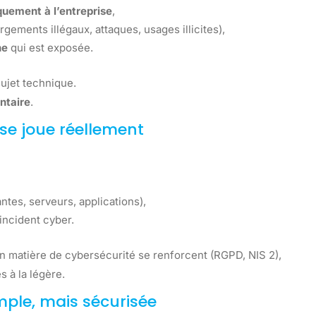
iquement à l’entreprise
,
gements illégaux, attaques, usages illicites),
ne
qui est exposée.
sujet technique.
ntaire
.
 se joue réellement
tes, serveurs, applications),
incident cyber.
n matière de cybersécurité se renforcent (RGPD, NIS 2),
s à la légère.
mple, mais sécurisée