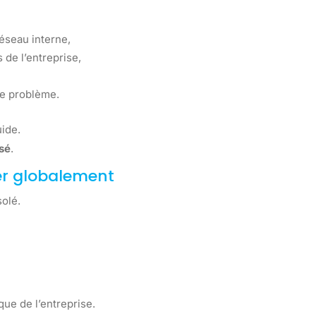
éseau interne,
 de l’entreprise,
de problème.
uide.
isé
.
ner globalement
solé.
que de l’entreprise.