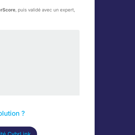
rScore
, puis validé avec un expert,
lution ?
ité CybrLink