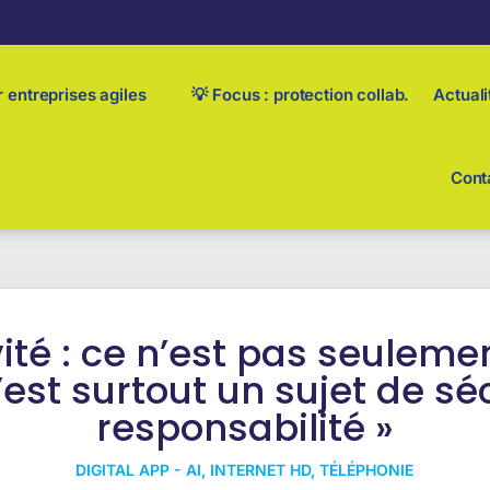
 entreprises agiles
💡 Focus : protection collab.
Actuali
Cont
vité : ce n’est pas seuleme
est surtout un sujet de sé
responsabilité »
DIGITAL APP - AI
,
INTERNET HD
,
TÉLÉPHONIE