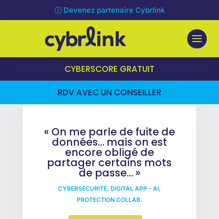
Devenez partenaire Cybrlink
CYBERSCORE GRATUIT
RDV AVEC UN CONSEILLER
« On me parle de fuite de
données… mais on est
encore obligé de
partager certains mots
de passe… »
CYBERSÉCURITÉ
,
DIGITAL APP - AI
,
PROTECTION COLLAB.