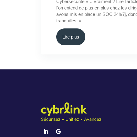
Cybersécurité »… vraiment ? Lire l'artic
l’on entend de plus en plus chez les dir
avons mis en place un SOC 24h/7j, do
tranquilles. »...
Lire plus
Sécurisez • Unifiez • Avancez