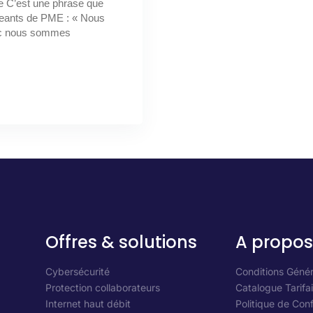
le C’est une phrase que
igeants de PME : « Nous
nc nous sommes
Offres & solutions
A propos
Cybersécurité
Conditions Génér
Protection collaborateurs
Catalogue Tarifai
Internet haut débit
Politique de Conf