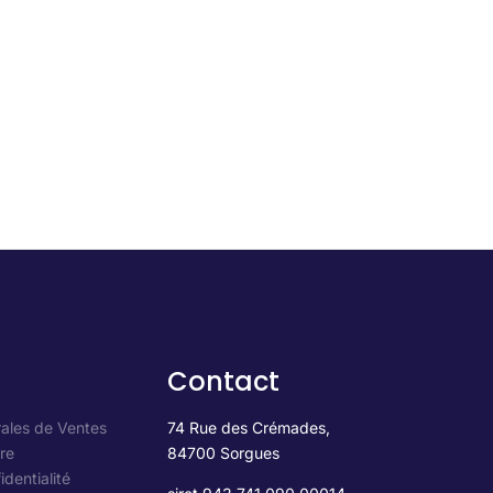
Contact
ales de Ventes
74 Rue des Crémades,
re
84700 Sorgues
identialité